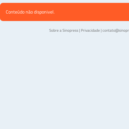
Conteúdo não disponivel.
Sobre a Sinopress
|
Privacidade
| contato@sinopre